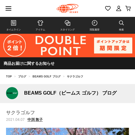
タイムライン
アイテム
スタイリング
閲覧履歴
検索
商品お届けに関するお知らせ
TOP
>
ブログ
>
BEAMS GOLF ブログ
>
サクラゴルフ
BEAMS GOLF（ビームス ゴルフ） ブログ
サクラゴルフ
中渕 敦子
2021.04.07