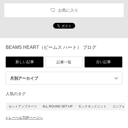
お気に入り
BEAMS HEART（ビームス ハート） ブログ
新しい記事
古い記事
記事一覧
人気のタグ
セットアップスーツ
ALL ROUND SET-UP
モックネックニット
コンフォー
» レーベルTOPページへ