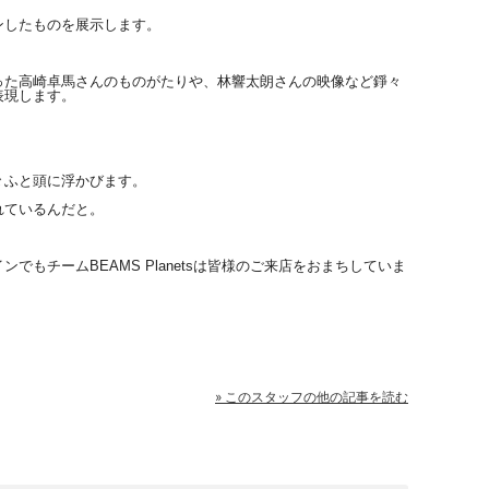
ンしたものを展示します。
った高崎卓馬さんのもの
がたりや、林響太朗さんの映像など錚々
表現します。
々ふと頭に浮かびます。
れているんだと。
でもチームBEAMS Planetsは皆様のご来
店をおまちしていま
» このスタッフの他の記事を読む