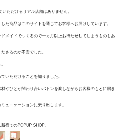
訪れていただけるリアル店舗はあり
ません。
りした商品はこのサイト
を通じてお客様へお届けしています。
ンドメイドでつくるので
一ヵ月以上お待たせしてしまうものもあ
くださるのか不安でした
。
た。
っていただけることを知
りました。
素材やひとが関わり合いバトンを渡しながらお客様のもとに
届き
コミュニケーションに乗
り出します。
新宿でのPOPUP SHOP
。