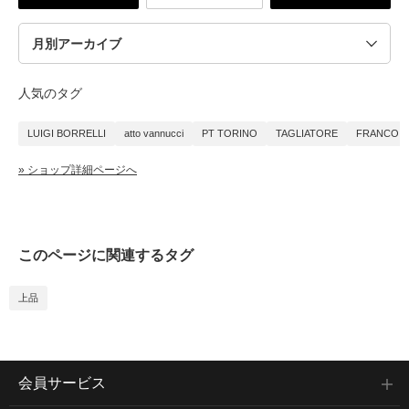
人気のタグ
LUIGI BORRELLI
atto vannucci
PT TORINO
TAGLIATORE
FRANCO B
» ショップ詳細ページへ
このページに関連するタグ
上品
会員サービス