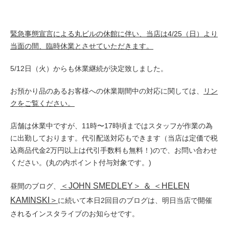
緊急事態宣言による丸ビルの休館に伴い、当店は4/25（日）より
当面の間、臨時休業とさせていただきます。
5/12日（火）からも休業継続が決定致しました。
お預かり品のあるお客様への
休業期間中の
対応に関しては、
リン
クをご覧ください。
店舗は休業中ですが、11時〜17時頃まではスタッフが作業の為
に出勤しております。代引配送対応もできます（
当店は定価で
税
込商品代金2万円以上は代引手数料も無料！)ので、お問い合わせ
ください。(丸の内ポイント付与対象です。)
＜JOHN SMEDLEY＞ ＆ ＜HELEN
昼間のブログ、
KAMINSKI＞
に続いて本日2回目のブログは、明日当店で開催
されるインスタライブのお知らせです。