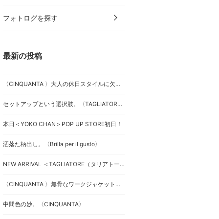
フォトログを探す
最新の投稿
〈CINQUANTA 〉大人の休日スタイルに欠かせない（？）別注スエードドライビンクブルゾンを改めて。
セットアップという選択肢。〈TAGLIATORE〉
本日＜YOKO CHAN＞POP UP STORE初日！
洒落た柄出し。〈Brilla per il gusto〉
NEW ARRIVAL ＜TAGLIATORE（タリアトーレ）＞ウールカルゼダブルブレストジャケット
〈CINQUANTA 〉無骨なワークジャケットに、極上の素材使いと洗練されたシルエットを組み合わせたスタンドカラージャケットを。
中間色の妙。〈CINQUANTA〉