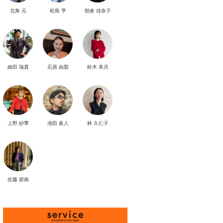
北角 元
松島 亨
朝倉 佳奈子
細田 瑞貴
石原 由梨
鈴木 美月
上野 紗季
池田 眞人
林 久仁子
佐藤 碧南