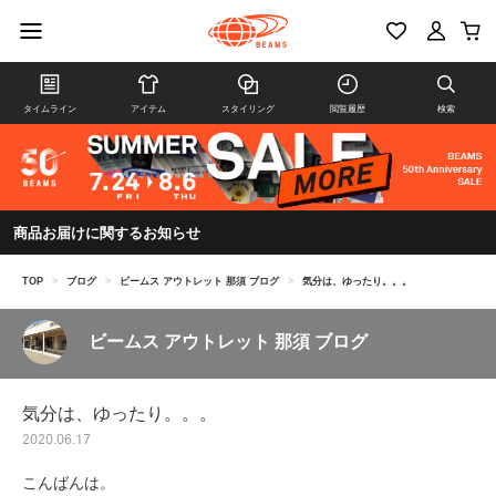
タイムライン
アイテム
スタイリング
閲覧履歴
検索
商品お届けに関するお知らせ
TOP
>
ブログ
>
ビームス アウトレット 那須 ブログ
>
気分は、ゆったり。。。
ビームス アウトレット 那須 ブログ
気分は、ゆったり。。。
2020.06.17
こんばんは。