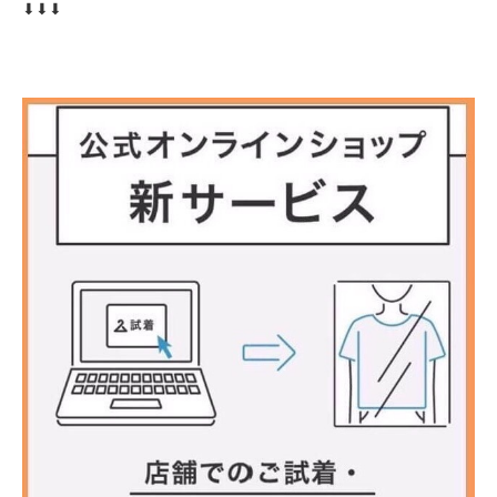
⬇︎⬇︎⬇︎