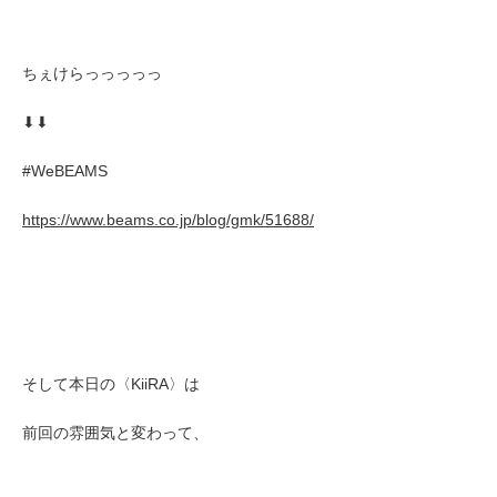
ちぇけらっっっっっ
⬇︎⬇︎
#WeBEAMS
https://www.beams.co.jp/blog/gmk/51688/
そして本日の〈KiiRA〉は
前回の雰囲気と変わって、