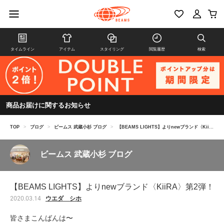
タイムライン
アイテム
スタイリング
閲覧履歴
検索
商品お届けに関するお知らせ
TOP
>
ブログ
>
ビームス 武蔵小杉 ブログ
>
【BEAMS LIGHTS】よりnewブランド〈KiiRA〉第2弾！
ビームス 武蔵小杉 ブログ
【BEAMS LIGHTS】よりnewブランド〈KiiRA〉第2弾！
ウエダ シホ
2020.03.14
皆さまこんばんは〜