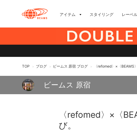
アイテム
スタイリング
レーベ
TOP
ブログ
ビームス 原宿 ブログ
〈refomed〉×〈BEAM
>
>
>
ビームス 原宿
〈refomed〉×〈
び。