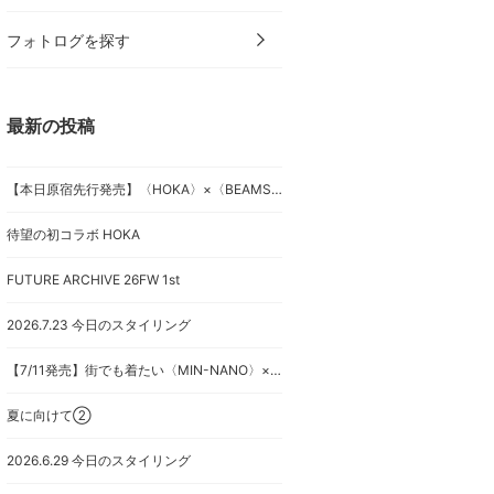
フォトログを探す
最新の投稿
【本日原宿先行発売】〈HOKA〉×〈BEAMS〉、待望のファーストコラボレーション。
待望の初コラボ HOKA
FUTURE ARCHIVE 26FW 1st
2026.7.23 今日のスタイリング
【7/11発売】街でも着たい〈MIN-NANO〉×〈Speedo〉×〈BEAMS〉別注。
夏に向けて②
2026.6.29 今日のスタイリング