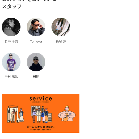
スタッフ
竹中 千満
Tomoya
長塚 淳
中村 颯汰
HBK