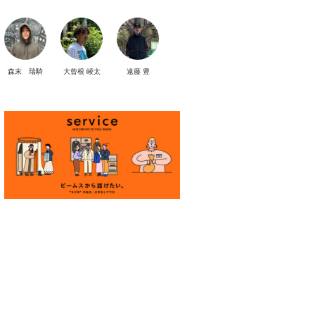
森末 瑞騎
大曾根 崚太
遠藤 豊