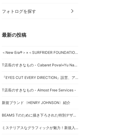
フォトログを探す
最新の投稿
＜New Era®＞×＜SURFRIDER FOUNDATION＞×＜花井祐介＞スペシャルアイテム
T店長のすきなもの - Cabaret Poval×Yu Nagaba -
『EYES CUT EVERY DIRECTION』設営、アイテム紹介！
T店長のすきなもの - Almost Free Services -
新規ブランド〈HENRY JOHNSON〉紹介
BEAMS Tのために描き下ろされた特別デザインのTシャツ！
ミステリアスなグラフィックが魅力！新規入荷"The Trilogy Tapes"