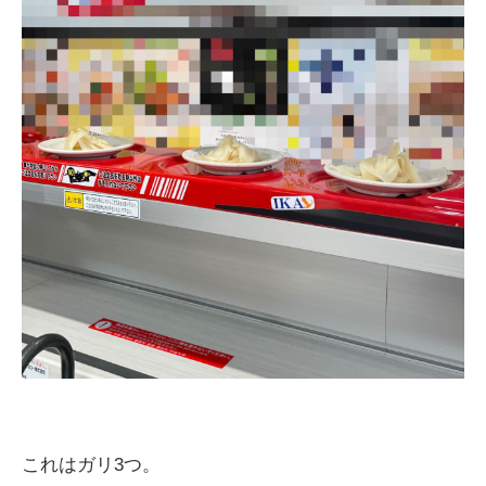
これはガリ
3
つ。