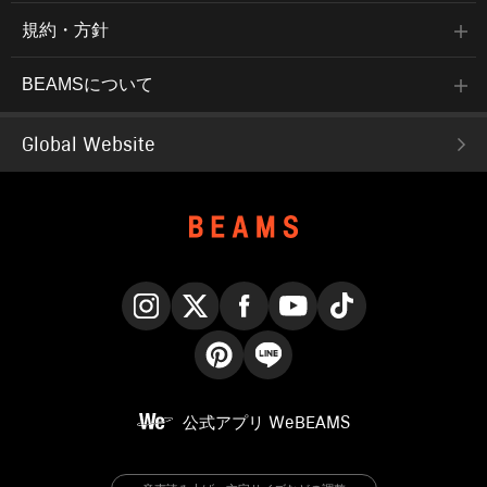
規約・方針
BEAMSについて
Global Website
Instagram
X
Facebook
YouTube
TikTok
Pinterest
LINE
公式アプリ
WeBEAMS