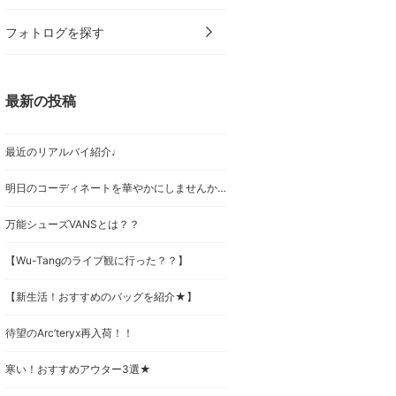
フォトログを探す
最新の投稿
最近のリアルバイ紹介♩
明日のコーディネートを華やかにしませんか？BEAMS BOYのアクセサリー紹介☀︎
万能シューズVANSとは？？
【Wu-Tangのライブ観に行った？？】
【新生活！おすすめのバッグを紹介★】
待望のArc’teryx再入荷！！
寒い！おすすめアウター3選★