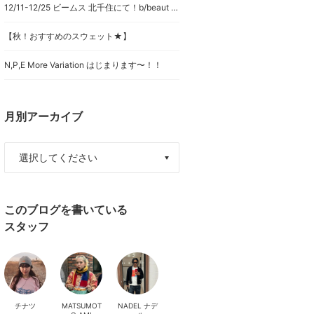
12/11-12/25 ビームス 北千住にて！b/beaut BEAMS HOLIDAY pop-up shop ❤︎
【秋！おすすめのスウェット★】
N,P,E More Variation はじまります〜！！
月別アーカイブ
このブログを書いている
スタッフ
チナツ
MATSUMOT
NADEL ナデ