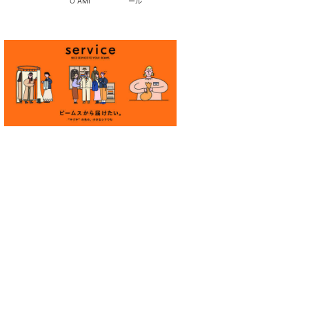
O AMI
ール