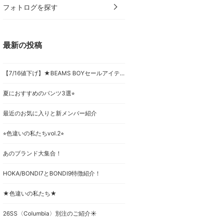
フォトログを探す
最新の投稿
【7/16値下げ】★BEAMS BOYセールアイテムのご紹介★
夏におすすめのパンツ3選⭐︎
最近のお気に入りと新メンバー紹介
⭐︎色違いの私たちvol.2⭐︎
あのブランド大集合！
HOKA/BONDI7とBONDI9特徴紹介！
★色違いの私たち★
26SS〈Columbia〉別注のご紹介☀︎