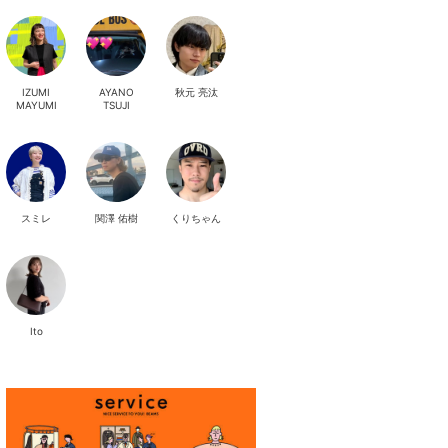
IZUMI
AYANO
秋元 亮汰
MAYUMI
TSUJI
スミレ
関澤 佑樹
くりちゃん
Ito