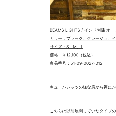
BEAMS LIGHTS / インド刺繍 
カラー：ブラック、グレージュ、イ
サイズ：S、M、L
価格：￥12,100（税込）
商品番号：51-09-0027-012
キューバシャツの様な肩から裾にか
こちらは以前展開していたタイプの