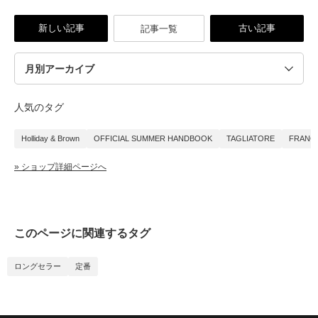
新しい記事
古い記事
記事一覧
人気のタグ
Holliday & Brown
OFFICIAL SUMMER HANDBOOK
TAGLIATORE
FRANCO
» ショップ詳細ページへ
このページに関連するタグ
ロングセラー
定番