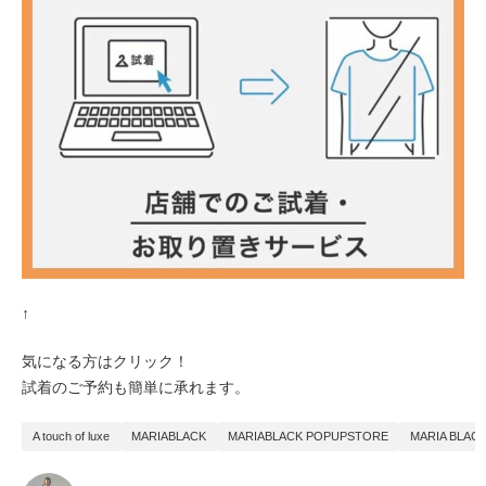
↑
気になる方はクリック！
試着のご予約も簡単に承れます。
A touch of luxe
MARIABLACK
MARIABLACK POPUPSTORE
MARIA BLAC