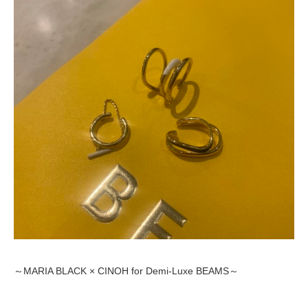
～MARIA BLACK × CINOH for Demi-Luxe BEAMS～