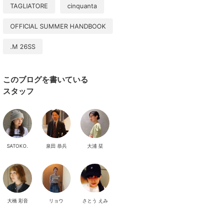
TAGLIATORE
cinquanta
OFFICIAL SUMMER HANDBOOK
.M 26SS
このブログを書いている
スタッフ
SATOKO.
泉田 恭兵
大浦 栞
大橋 彩音
リョウ
さとう えみ