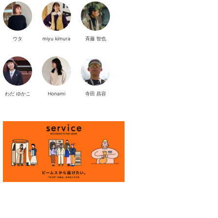
ウタ
miyu kimura
斉藤 智也
わだ ゆかこ
Honami
寺田 昌容