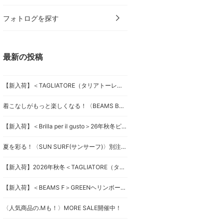
フォトログを探す
最新の投稿
【新入荷】＜TAGLIATORE（タリアトーレ）＞セットアップSUITS
着こなしがもっと楽しくなる！〈BEAMS BOY〉マウンテンパーカーベスト
【新入荷】＜Brilla per il gusto＞26年秋冬ピンストライプスーツ
夏を彩る！〈SUN SURF(サンサーフ)〉別注キャミワンピース
【新入荷】2026年秋冬＜TAGLIATORE（タリアトーレ）＞ダブルブレストジャケット
【新入荷】＜BEAMS F＞GREENヘリンボーンジャケット
〈人気商品の.Mも！〉MORE SALE開催中！