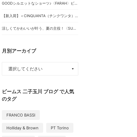
GOODシルエットなショーツ♪〈FARAH〉ピンタックショーツ！
【新入荷】＜CINQUANTA（チンクワンタ）＞スペシャルなドライビングブルゾン
涼しくてかわいいが叶う、夏の主役！〈SUN SURF〉別注スカート
月別アーカイブ
ビームス 二子玉川 ブログ で人気
のタグ
FRANCO BASSI
Holliday & Brown
PT Torino