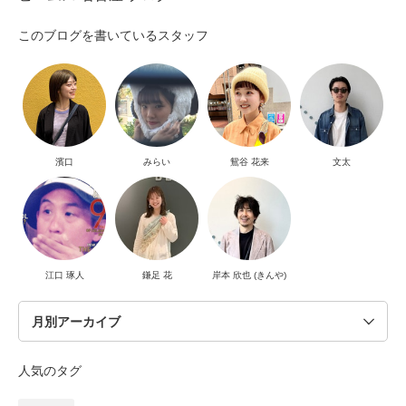
このブログを書いているスタッフ
濱口
みらい
鴛谷 花来
文太
江口 琢人
鎌足 花
岸本 欣也 (きんや)
人気のタグ