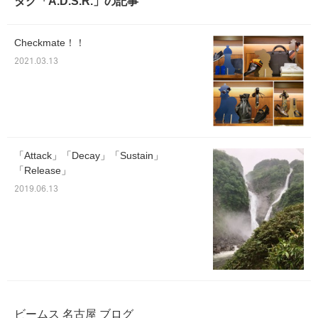
タグ「A.D.S.R.」の記事
Checkmate！！
2021.03.13
「Attack」「Decay」「Sustain」
「Release」
2019.06.13
ビームス 名古屋 ブログ