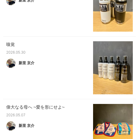
新里 京介
嗅覚
2026.05.30
新里 京介
偉大なる母へ ~愛を形にせよ~
2026.05.07
新里 京介