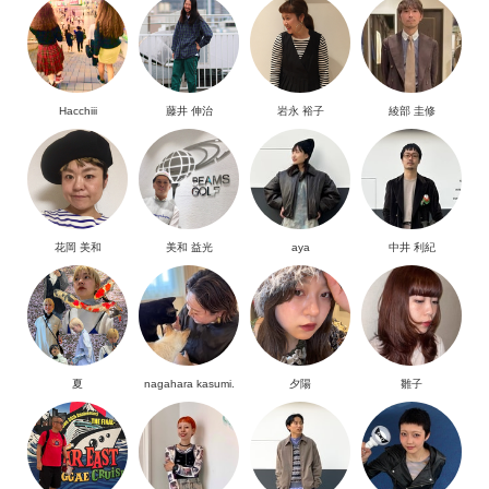
Hacchiii
藤井 伸治
岩永 裕子
綾部 圭修
花岡 美和
美和 益光
aya
中井 利紀
夏
nagahara kasumi.
夕陽
雛子