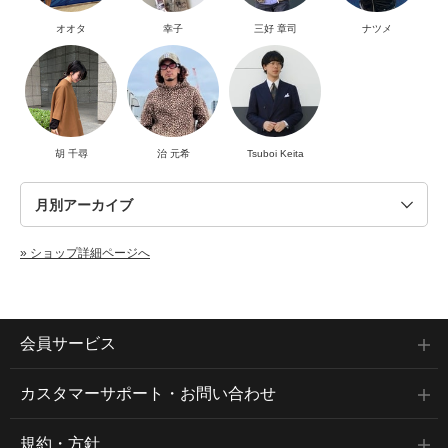
オオタ
幸子
三好 章司
ナツメ
胡 千尋
治 元希
Tsuboi Keita
» ショップ詳細ページへ
会員サービス
カスタマーサポート・お問い合わせ
規約・方針