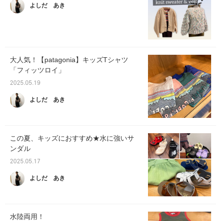
よしだ あき
大人気！【patagonia】キッズTシャツ
「フィッツロイ」
2025.05.19
よしだ あき
この夏、キッズにおすすめ★水に強いサ
ンダル
2025.05.17
よしだ あき
水陸両用！