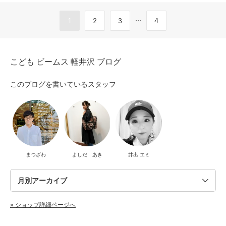
...
1
2
3
4
こども ビームス 軽井沢 ブログ
このブログを書いているスタッフ
まつざわ
よしだ あき
井出 エミ
» ショップ詳細ページへ