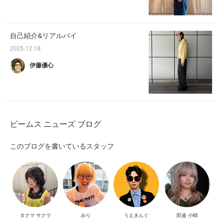
自己紹介&リアルバイ
2025.12.18
伊藤優心
ビームス ニューズ ブログ
このブログを書いているスタッフ
タクマ サクラ
みり
うえきんぐ
田邉 小晴