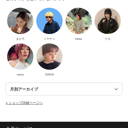
まひろ
ミヤケシ
hatta
リカ
nana
SAKAI
» ショップ詳細ページへ