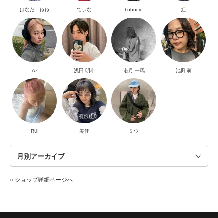
はなだ ねね
てぃな
bubucii_
紅
AZ
浅田 明斗
若月 一馬
池田 萌
RUI
美佳
ミウ
» ショップ詳細ページへ