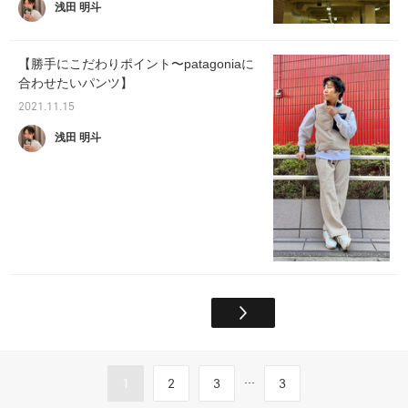
浅田 明斗
【勝手にこだわりポイント〜patagoniaに
合わせたいパンツ】
2021.11.15
浅田 明斗
...
1
2
3
3