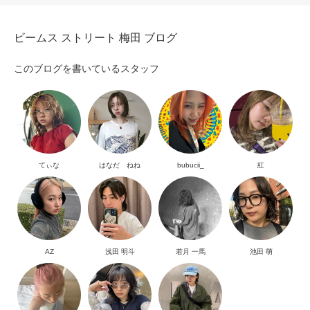
ビームス ストリート 梅田 ブログ
このブログを書いているスタッフ
てぃな
はなだ ねね
bubucii_
紅
AZ
浅田 明斗
若月 一馬
池田 萌