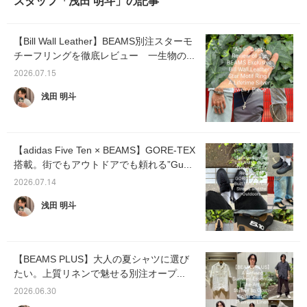
スタッフ「浅田 明斗」の記事
【Bill Wall Leather】BEAMS別注スターモ
チーフリングを徹底レビュー 一生物の...
2026.07.15
浅田 明斗
【adidas Five Ten × BEAMS】GORE-TEX
搭載。街でもアウトドアでも頼れる”Gu...
2026.07.14
浅田 明斗
【BEAMS PLUS】大人の夏シャツに選び
たい。上質リネンで魅せる別注オープ...
2026.06.30