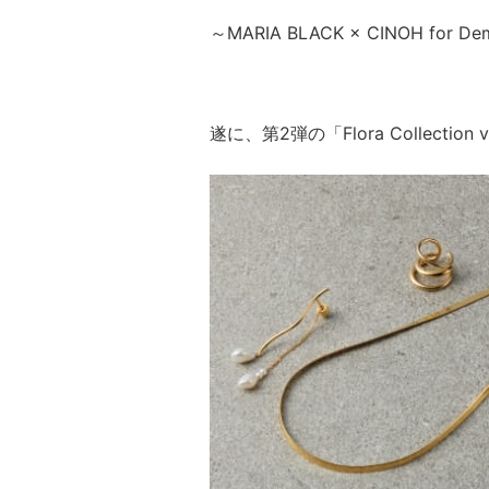
～MARIA BLACK × CINOH for De
遂に、第2弾の「Flora Collectio