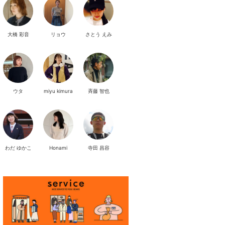
大橋 彩音
リョウ
さとう えみ
ウタ
miyu kimura
斉藤 智也
わだ ゆかこ
Honami
寺田 昌容