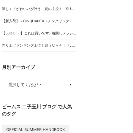
涼しくてかわいいが叶う、夏の主役！〈SUN SURF〉別注スカート
【新入荷】＜CINQUANTA（チンクワンタ）＞ドライビングブルゾン
【50%OFF!】これは買いです♪ 着回しメッシュフーディ♪
売り上げランキング上位！買うなら今！〈LACOSTE(ラコステ)〉別注ポロワンピース
月別アーカイブ
ビームス 二子玉川 ブログ で人気
のタグ
OFFICIAL SUMMER HANDBOOK