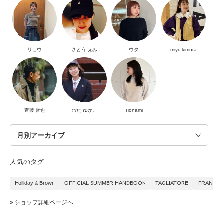
リョウ
さとう えみ
ウタ
miyu kimura
斉藤 智也
わだ ゆかこ
Honami
人気のタグ
Holliday & Brown
OFFICIAL SUMMER HANDBOOK
TAGLIATORE
FRANCO
» ショップ詳細ページへ