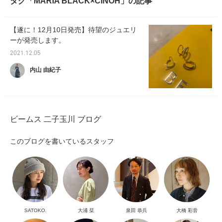
タグ「MARIA BLACK×CINOH」の記事
【遂に！12月10日発売】待望のジュエリ
ーが発売します。
2021.12.05
内山 由紀子
ビームス 二子玉川 ブログ
このブログを書いているスタッフ
SATOKO.
大浦 栞
泉田 恭兵
大橋 彩音