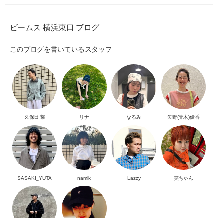
ビームス 横浜東口 ブログ
このブログを書いているスタッフ
久保田 耀
リナ
なるみ
矢野(青木)優香
SASAKI_YUTA
namiki
Lazzy
笑ちゃん