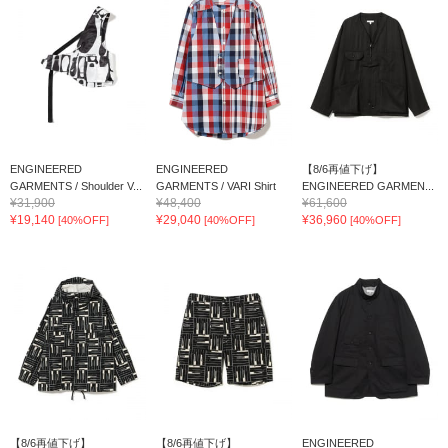
ENGINEERED
ENGINEERED
【8/6再値下げ】
GARMENTS / Shoulder V...
GARMENTS / VARI Shirt
ENGINEERED GARMEN...
¥31,900
¥48,400
¥61,600
¥19,140
¥29,040
¥36,960
[40%OFF]
[40%OFF]
[40%OFF]
【8/6再値下げ】
【8/6再値下げ】
ENGINEERED