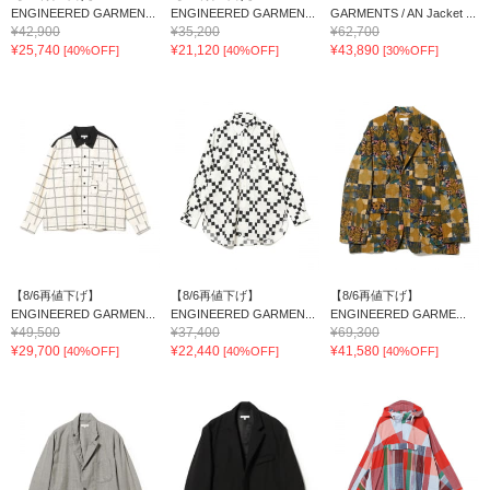
ENGINEERED GARMEN...
ENGINEERED GARMEN...
GARMENTS / AN Jacket ...
¥42,900
¥35,200
¥62,700
¥25,740
¥21,120
¥43,890
[40%OFF]
[40%OFF]
[30%OFF]
【8/6再値下げ】
【8/6再値下げ】
【8/6再値下げ】
ENGINEERED GARMEN...
ENGINEERED GARMEN...
ENGINEERED GARME...
¥49,500
¥37,400
¥69,300
¥29,700
¥22,440
¥41,580
[40%OFF]
[40%OFF]
[40%OFF]