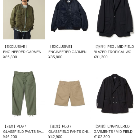
【EXCLUSIVE】
【EXCLUSIVE】
【別注】PEG / MID FIELD
ENGINEERED GARMEN...
ENGINEERED GARMEN...
BLAZER TROPICAL WO...
¥85,800
¥85,800
¥91,300
【別注】PEG /
【別注】PEG /
【別注】ENGINEERED
GLASSFIELD PANTS BA...
GLASSFIELD PANTS CHI...
GARMENTS / MID FIELD...
¥46,200
¥42,900
¥102,300