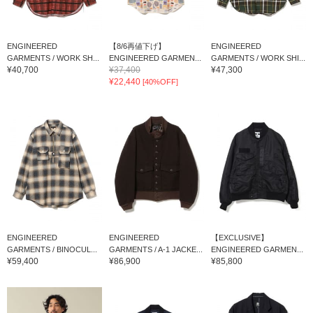
ENGINEERED
【8/6再値下げ】
ENGINEERED
GARMENTS / WORK SH...
ENGINEERED GARMEN...
GARMENTS / WORK SHI...
¥40,700
¥37,400
¥47,300
¥22,440
[40%OFF]
ENGINEERED
ENGINEERED
【EXCLUSIVE】
GARMENTS / BINOCUL...
GARMENTS / A-1 JACKE...
ENGINEERED GARMEN...
¥59,400
¥86,900
¥85,800