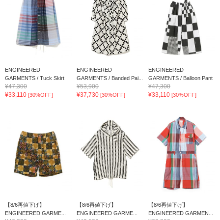
ENGINEERED
ENGINEERED
ENGINEERED
GARMENTS / Tuck Skirt
GARMENTS / Banded Pai...
GARMENTS / Balloon Pant
¥47,300
¥53,900
¥47,300
¥33,110
¥37,730
¥33,110
[30%OFF]
[30%OFF]
[30%OFF]
【8/6再値下げ】
【8/6再値下げ】
【8/6再値下げ】
ENGINEERED GARME...
ENGINEERED GARME...
ENGINEERED GARMEN...