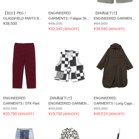
【別注】PEG /
ENGINEERED
【8/6再値下げ】
GLASSFIELD PANTS B...
GARMENTS / Fatigue Sh...
ENGINEERED GARMEN...
¥38,500
¥46,200
¥64,900
¥32,340
¥38,940
[30%OFF]
[40%OFF]
ENGINEERED
【8/6再値下げ】
ENGINEERED
GARMENTS / STK Pant
ENGINEERED GARMEN...
GARMENTS / Long Cago...
¥29,700
¥49,500
¥69,300
¥20,790
¥29,700
¥48,510
[30%OFF]
[40%OFF]
[30%OFF]