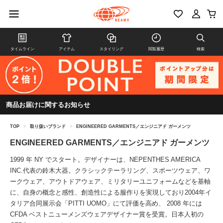
タイムライン
アイテム
スタイリング
閲覧履歴
検索
商品お届けに関するお知らせ
TOP
>
取り扱いブランド
>
ENGINEERED GARMENTS／エンジニアド ガーメンツ
ENGINEERED GARMENTS／エンジニアド ガーメンツ
1999 年 NY でスタート。デザイナーは、NEPENTHES AMERICA
INC.代表の鈴木大器。クラシックテーラリング、スポーツウェア、ワ
ークウェア、アウトドアウェア、ミリタリーユニフォームなどを基軸
に、自身の概念と感性、創造性による服作りを実現しており2004年イ
タリア合同展示会「PITTI UOMO」にて評価を高め、 2008 年には
CFDA ベストニューメンズウェアデザイナー賞を受賞。日本人初の