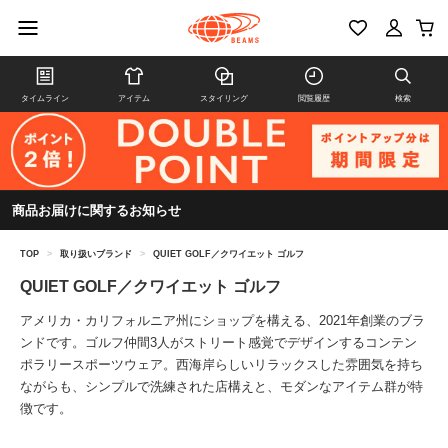
タイムライン
アイテム
スタイリング
閲覧履歴
検索
商品お届けに関するお知らせ
TOP
>
取り扱いブランド
>
QUIET GOLF／クワイエット ゴルフ
QUIET GOLF／クワイエット ゴルフ
アメリカ・カリフォルニア州にショップを構える、2021年創業のブラ
ンドです。ゴルフ仲間3人がストリート感覚でデザインするコンテン
ポラリースポーツウェア。西海岸らしいリラックスした雰囲気を持ち
ながらも、シンプルで洗練された店構えと、モダンなアイテム群が特
徴です。