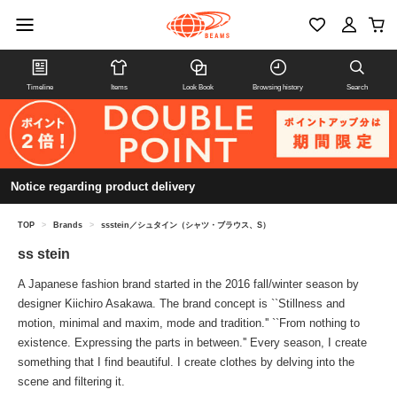
Timeline
Items
Look Book
Browsing history
Search
Notice regarding product delivery
TOP
>
Brands
>
ssstein／シュタイン（シャツ・ブラウス、S）
ss stein
A Japanese fashion brand started in the 2016 fall/winter season by
designer Kiichiro Asakawa. The brand concept is ``Stillness and
motion, minimal and maxim, mode and tradition.'' ``From nothing to
existence. Expressing the parts in between.'' Every season, I create
something that I find beautiful. I create clothes by delving into the
scene and filtering it.