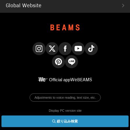
Global Website
Instagram
X
Facebook
YouTube
TikTok
Pinterest
LINE
Official app
WeBEAMS
Adjustments to voice reading, text size, etc.
Display PC version site
絞り込み検索
© BEAMS Co., Ltd.
English