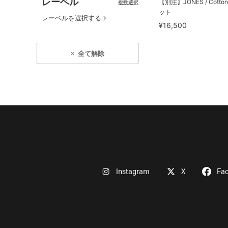
レーベル
【別注】JONES / Cotto
複数選択
ット
レーベルを選択する
¥16,500
全て解除
Instagram
X
Fa