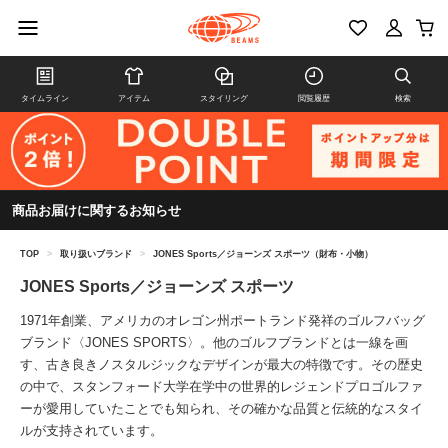
タイムライン
アイテム
スタイリング
閲覧履歴
検索
商品お届けに関するお知らせ
TOP
>
取り扱いブランド
>
JONES Sports／ジョーンズ スポーツ（財布・小物）
JONES Sports／ジョーンズ スポーツ
1971年創業、アメリカのオレゴン州ポートランド発祥のゴルフバッグ
ブランド〈JONES SPORTS〉。他のゴルフブランドとは一線を画
す、古き良きノスタルジックなデザインが最大の特徴です。その歴史
の中で、スタンフォード大学在学中の世界的レジェンドプロゴルファ
ーが愛用していたことでも知られ、その確かな品質と伝統的なスタイ
ルが支持されています。