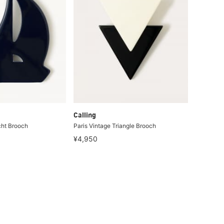
Calling
cht Brooch
Paris Vintage Triangle Brooch
¥4,950