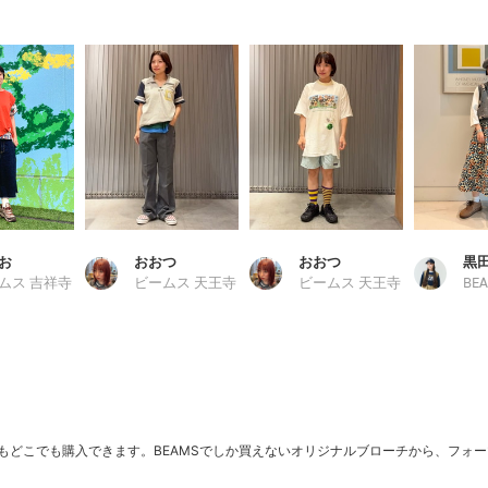
お
おおつ
おおつ
黒田
ムス 吉祥寺
ビームス 天王寺
ビームス 天王寺
BEA
でもどこでも購入できます。BEAMSでしか買えないオリジナルブローチから、フォ