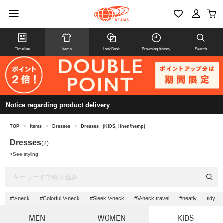
Timeline
Items
Look Book
Browsing history
Search
Notice regarding product delivery
TOP
>
Items
>
Dresses
>
Dresses
(KIDS, linen/hemp)
Dresses
(2)
>
See styling
#V-neck
#Colorful V-neck
#Sleek V-neck
#V-neck travel
#neatly
tidy
MEN
WOMEN
KIDS