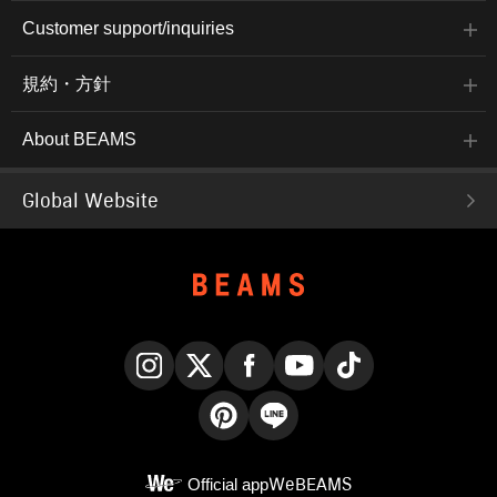
Customer support/inquiries
規約・方針
About BEAMS
Global Website
Instagram
X
Facebook
YouTube
TikTok
Pinterest
LINE
Official app
WeBEAMS