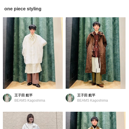
one piece styling
王子田 航平
王子田 航平
BEAMS Kagoshima
BEAMS Kagoshima