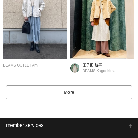
BEAMS OUTLET Ami
王子田 航平
BEAMS Kagoshima
More
member services