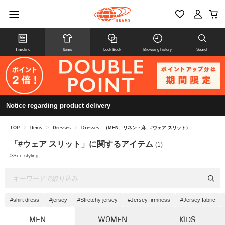
Timeline
Items
Look Book
Browsing history
Search
Notice regarding product delivery
TOP
>
Items
>
Dresses
>
Dresses
（MEN、リネン・麻、#ウェア スリット）
「#ウェア スリット」に関するアイテム
(1)
>
See styling
#shirt dress
#jersey
#Stretchy jersey
#Jersey firmness
#Jersey fabric
MEN
WOMEN
KIDS