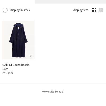
Display In stock
display size
CATHRI Gauze Hoodie
New
¥42,900
View sales items of