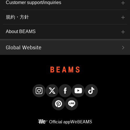
Customer support/inquiries
規約・方針
About BEAMS
Global Website
Instagram
X
Facebook
YouTube
TikTok
Pinterest
LINE
Official app
WeBEAMS