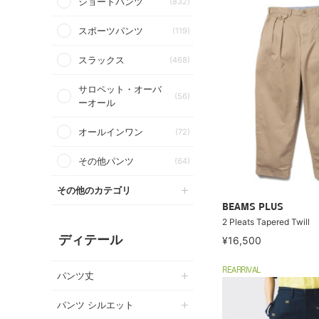
ショートパンツ
(832)
スポーツパンツ
(119)
スラックス
(468)
サロペット・オーバ
(56)
ーオール
オールインワン
(72)
その他パンツ
(64)
その他のカテゴリ
BEAMS PLUS
2 Pleats Tapered Twill
ディテール
¥16,500
REARRIVAL
パンツ丈
パンツ シルエット