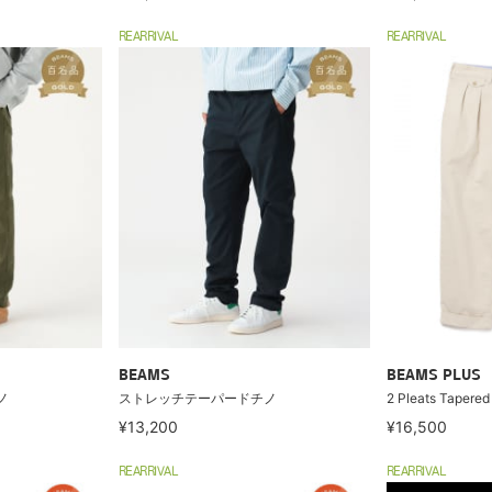
REARRIVAL
REARRIVAL
BEAMS
BEAMS PLUS
ノ
ストレッチテーパードチノ
2 Pleats Tapered 
¥13,200
¥16,500
REARRIVAL
REARRIVAL