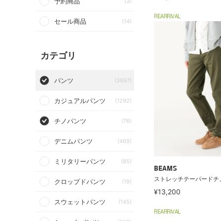
予約商品
(3)
REARRIVAL
セール商品
(14)
カテゴリ
パンツ
(3697)
カジュアルパンツ
(1292)
チノパンツ
(76)
デニムパンツ
(469)
ミリタリーパンツ
(85)
BEAMS
ストレッチテーパードチ
クロップドパンツ
(19)
¥13,200
スウェットパンツ
(145)
REARRIVAL