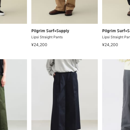
Pilgrim Surf+Supply
Pilgrim Surf+S
Lipsi Straight Pants
Lipsi Straight Pa
¥24,200
¥24,200