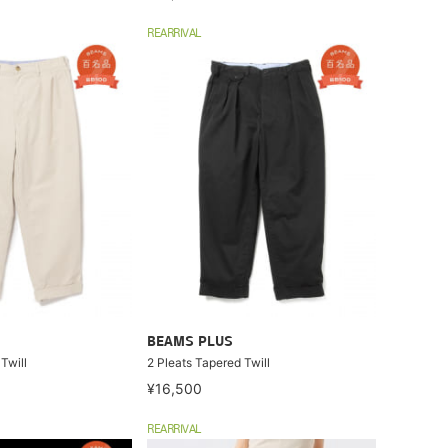
REARRIVAL
BEAMS PLUS
Twill
2 Pleats Tapered Twill
¥16,500
REARRIVAL