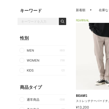
キーワード
新着順
在庫な
REARRIVAL
性別
MEN
(60)
WOMEN
(19)
KIDS
(2)
商品タイプ
BEAMS
通常商品
(59)
ストレッチテーパードチ
¥13,200