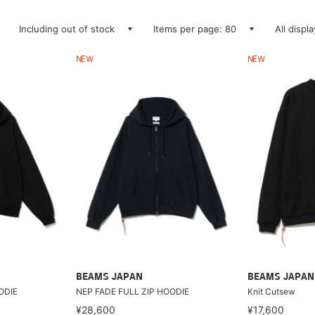
Including out of stock
Items per page: 80
All displ
NEW
NEW
BEAMS JAPAN
BEAMS JAPAN
ODIE
NEP FADE FULL ZIP HOODIE
Knit Cutsew
¥28,600
¥17,600