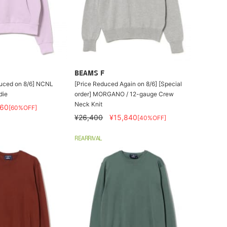
BEAMS F
educed on 8/6] NCNL
[Price Reduced Again on 8/6] [Special
die
order] MORGANO / 12-gauge Crew
Neck Knit
160
[60%OFF]
¥26,400
¥15,840
[40%OFF]
REARRIVAL