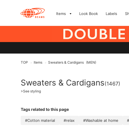
Items
Look Book
Labels
S
TOP
Items
Sweaters & Cardigans
(MEN)
>
>
Sweaters & Cardigans
(1467)
>
See styling
Tags related to this page
#Cotton material
#relax
#Washable at home