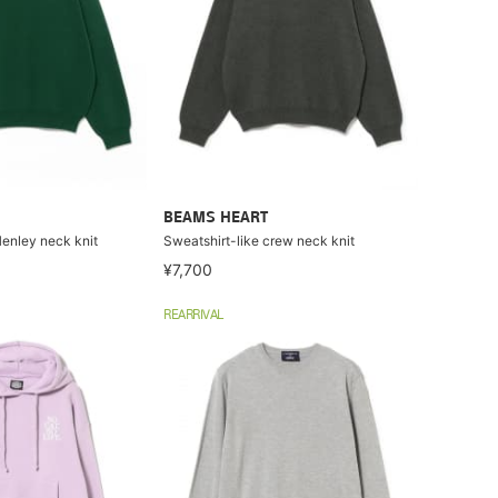
BEAMS HEART
Henley neck knit
Sweatshirt-like crew neck knit
¥7,700
REARRIVAL