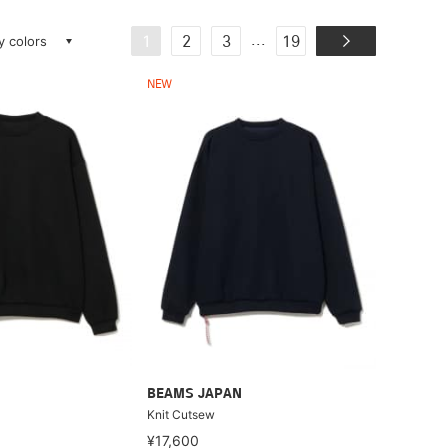
ay colors
...
1
2
3
19
NEW
BEAMS JAPAN
Knit Cutsew
¥17,600