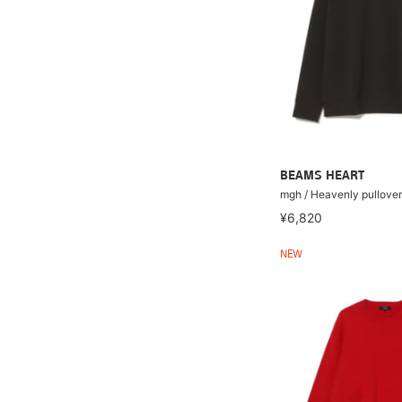
BEAMS HEART
mgh / Heavenly pullover
¥6,820
NEW