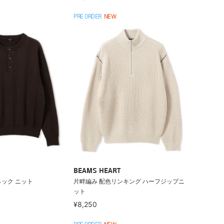
PRE ORDER
NEW
BEAMS HEART
ネック ニット
片畔編み 配色リンキング ハーフジップニ
ット
¥8,250