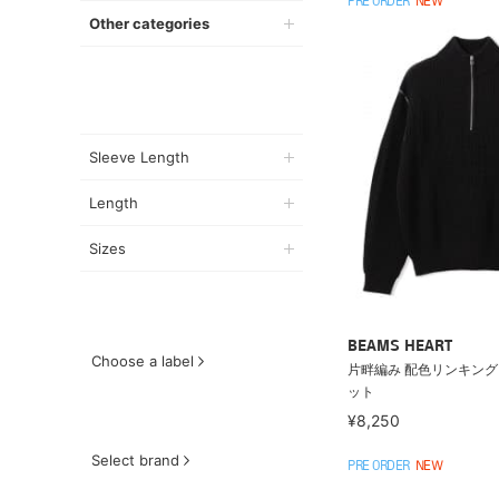
PRE ORDER
NEW
Other categories
Sleeve Length
Length
Sizes
BEAMS HEART
Choose a label
片畔編み 配色リンキング
ット
¥8,250
Select brand
PRE ORDER
NEW