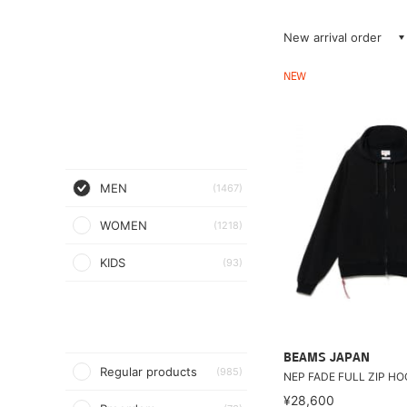
New arrival order
NEW
MEN
(1467)
WOMEN
(1218)
KIDS
(93)
BEAMS JAPAN
Regular products
(985)
NEP FADE FULL ZIP HO
¥28,600