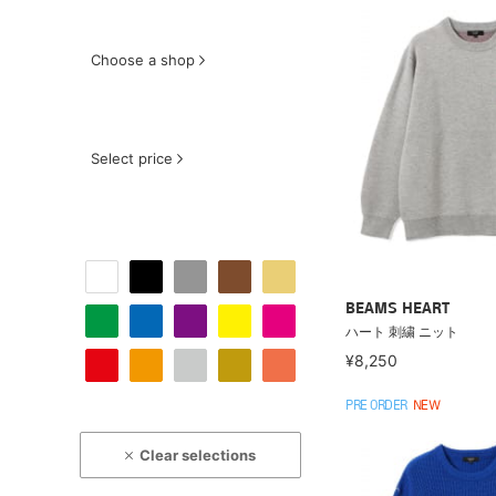
Choose a shop
Select price
BEAMS HEART
ハート 刺繍 ニット
¥8,250
PRE ORDER
NEW
Clear selections