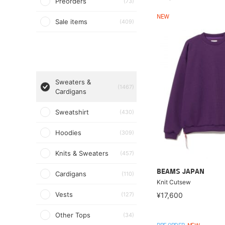
Preorders
(73)
NEW
Sale items
(409)
Sweaters &
(1467)
Cardigans
Sweatshirt
(430)
Hoodies
(309)
Knits & Sweaters
(457)
BEAMS JAPAN
Cardigans
(110)
Knit Cutsew
Vests
(127)
¥17,600
Other Tops
(34)