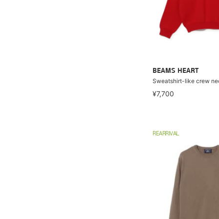
BEAMS HEART
Sweatshirt-like crew ne
¥7,700
REARRIVAL