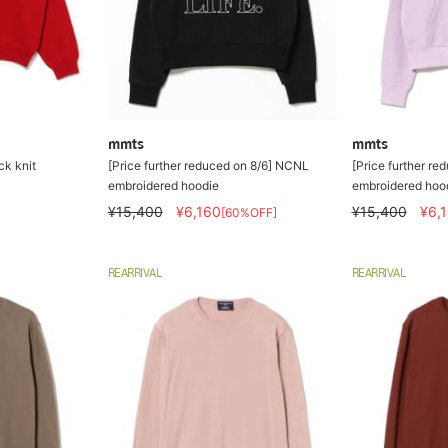
mmts
mmts
ck knit
[Price further reduced on 8/6] NCNL
[Price further r
embroidered hoodie
embroidered hoo
¥15,400
¥6,160
¥15,400
¥6,
[60%OFF]
REARRIVAL
REARRIVAL