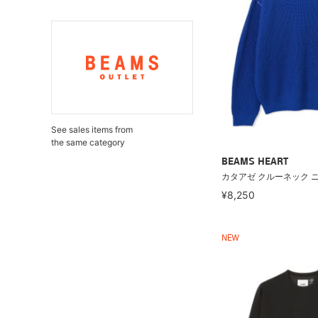
See sales items from
the same category
BEAMS HEART
カタアゼ クルーネック 
¥8,250
NEW