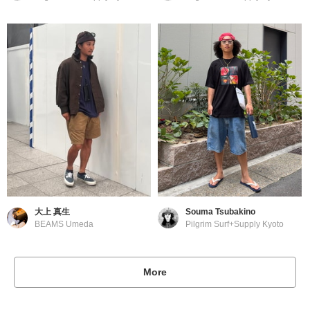
大上 真生
Souma Tsubakino
BEAMS Umeda
Pilgrim Surf+Supply Kyoto
More