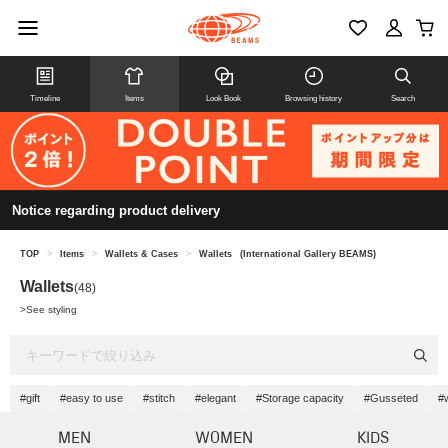
Timeline
Items
Look Book
Browsing history
Search
Notice regarding product delivery
TOP
>
Items
>
Wallets & Cases
>
Wallets
(International Gallery BEAMS)
Wallets
(48)
>
See styling
#gift
#easy to use
#stitch
#elegant
#Storage capacity
#Gusseted
#
MEN
WOMEN
KIDS