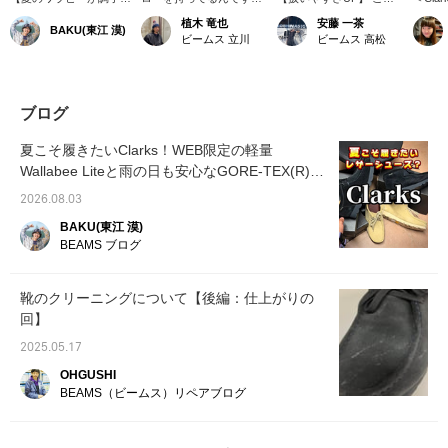
い】〈Clarks
ハイを見ると浮気しそう
らの商品は、クラークス
Wallab
植木 竜也
安藤 一茶
BAKU(東江 漠)
ORIGINALS〉のワラビ
になります。2足持って
のワラビーブーツに
TEX
ビームス 立川
ビームス 高松
ーとブーツ型です。
てもいいじゃないか。
GORE-TEX(R)を加えた
対応出
GORE-TEX(R)搭載で急
『♡+お気に入り』を押
モデルです。 クラシック
♪【気
な雨でも大丈夫という機
して頂くと【♡お気に入
なシューズに先進性のあ
気に入
能性も高いのですが、シ
り】から簡単に見返せる
る機能を加えることで現
る様に
ンプルに僕はこのデザイ
のでご活用ください。ま
代のお洋服との親和性を
す♪是
ブログ
ンがやっぱり好きです。
た『フォロー』して頂く
上げています！ これで着
【ご希
膝下ショーツにワラビー
と投稿がタイムラインで
こなしの幅が広がりま
を除く
夏こそ履きたいClarks！WEB限定の軽量
のバランスってめちゃく
見やすくなります。定期
す！ スエードのシューズ
り置き
Wallabee Liteと雨の日も安心なGORE-TEX(R)モ
ちゃ可愛いので是非、皆
更新しているので是非フ
を天候気にせず履けるも
サービ
様にもお試しいただきた
デル
ォローお願いいたしま
ありがたいポイントで
ョップ
2026.08.03
いです！【お気に入り
す。
す。 是非ご検討下さい！
す！ぜ
♡+】を押すと"50マイ
【♡+お気に入り】ボタ
い！】
BAKU(東江 漠)
ル"たまり気になるアイ
ンを押していただくと、
BEAMS ブログ
テムを保存でき、【フォ
お気に入りページに投稿
ロー♡+】していただく
が保存されます。是非ご
と"100マイル"たまりま
活用くださいませ！↓↓
靴のクリーニングについて【後編：仕上がりの
すよ！
回】
2025.05.17
OHGUSHI
BEAMS（ビームス）リペアブログ