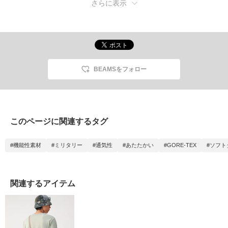
さらに表示
BEAMSをフォロー
このページに関連するタグ
#機能性素材
#ミリタリー
#通気性
#あたたかい
#GORE-TEX
#ソフト
関連するアイテム