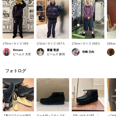
175cm / サイズ UK9
172cm / サイズ UK7.5
174cm / サイズ UK8.5
169cm
Rintaro
齋藤 聖彦
寺崎 日向
ビームス 大宮
ビームス 新潟
フォトログ
【夏のワラビーが調子良
ローを持ってるんですが
【扱いやすさUP】 こち
＜Clar