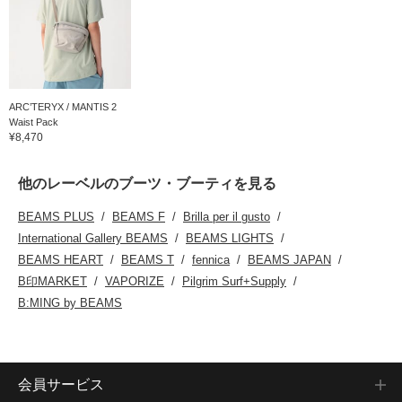
ARC’TERYX / MANTIS 2
Waist Pack
¥8,470
他のレーベルのブーツ・ブーティを見る
BEAMS PLUS
BEAMS F
Brilla per il gusto
International Gallery BEAMS
BEAMS LIGHTS
BEAMS HEART
BEAMS T
fennica
BEAMS JAPAN
B印MARKET
VAPORIZE
Pilgrim Surf+Supply
B:MING by BEAMS
会員サービス