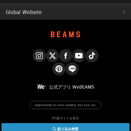
Global Website
Instagram
X
Facebook
YouTube
TikTok
Pinterest
LINE
公式アプリ
WeBEAMS
Adjustments to voice reading, text size, etc.
PC版サイトを表示
絞り込み検索
© BEAMS Co., Ltd.