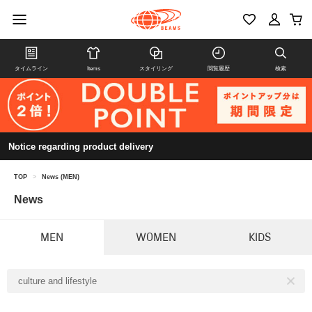
タイムライン
Items
スタイリング
閲覧履歴
検索
Notice regarding product delivery
TOP
>
News (MEN)
News
MEN
WOMEN
KIDS
culture and lifestyle