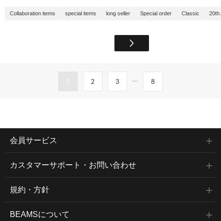
Collaboration items
special items
long seller
Special order
Classic
20th
...
1
2
3
8
会員サービス
カスタマーサポート・お問い合わせ
規約・方針
BEAMSについて