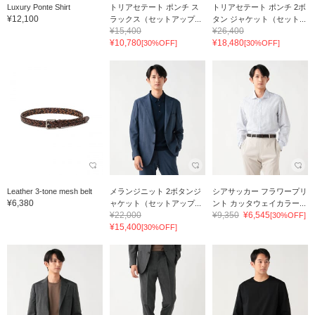
Luxury Ponte Shirt
トリアセテート ポンチ ス
トリアセテート ポンチ 2ボ
¥12,100
ラックス（セットアップ...
タン ジャケット（セット...
¥15,400
¥26,400
¥10,780
¥18,480
[30%OFF]
[30%OFF]
Leather 3-tone mesh belt
メランジニット 2ボタンジ
シアサッカー フラワープリ
¥6,380
ャケット（セットアップ...
ント カッタウェイカラー...
¥22,000
¥9,350
¥6,545
[30%OFF]
¥15,400
[30%OFF]