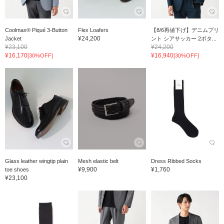
Coolmax® Piqué 3-Button
Flex Loafers
【8/6再値下げ】デニムプリ
¥24,200
Jacket
ント シアサッカー 2ボタ...
¥23,100
¥24,200
¥16,170
¥16,940
[30%OFF]
[30%OFF]
Glass leather wingtip plain
Mesh elastic belt
Dress Ribbed Socks
¥9,900
¥1,760
toe shoes
¥23,100