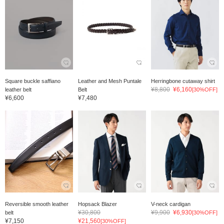
Square buckle saffiano
Leather and Mesh Puntale
Herringbone cutaway shirt
¥8,800
¥6,160
leather belt
Belt
[30%OFF]
¥6,600
¥7,480
Reversible smooth leather
Hopsack Blazer
V-neck cardigan
¥30,800
¥9,900
¥6,930
belt
[30%OFF]
¥7,150
¥21,560
[30%OFF]