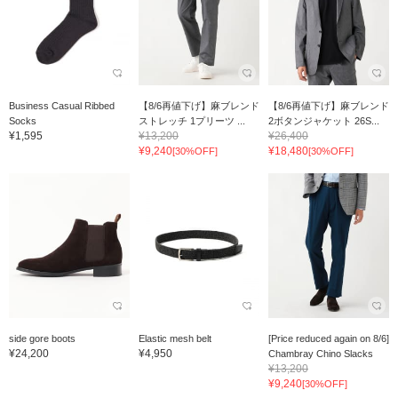
Business Casual Ribbed
【8/6再値下げ】麻ブレンド
【8/6再値下げ】麻ブレンド
Socks
ストレッチ 1プリーツ ...
2ボタンジャケット 26S...
¥1,595
¥13,200
¥26,400
¥9,240
¥18,480
[30%OFF]
[30%OFF]
side gore boots
Elastic mesh belt
[Price reduced again on 8/6]
¥24,200
¥4,950
Chambray Chino Slacks
¥13,200
¥9,240
[30%OFF]