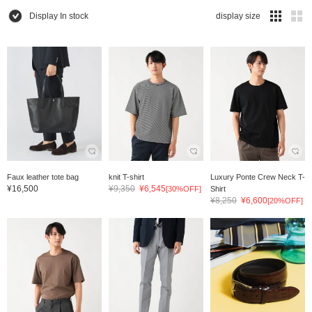
Display In stock
display size
Faux leather tote bag
knit T-shirt
Luxury Ponte Crew Neck T-
¥16,500
¥9,350
¥6,545
[30%OFF]
Shirt
¥8,250
¥6,600
[20%OFF]