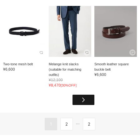
Two-tone mesh belt
Melange knit slacks
Smooth leather square
¥6,600
(suitable for matching
buckle belt
¥6,600
outfits)
¥12,100
¥8,470
[30%OFF]
...
1
2
2