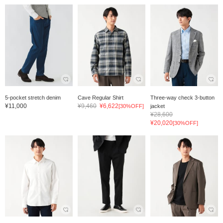
5-pocket stretch denim
Cave Regular Shirt
Three-way check 3-button
¥11,000
¥9,460
¥6,622
[30%OFF]
jacket
¥28,600
¥20,020
[30%OFF]