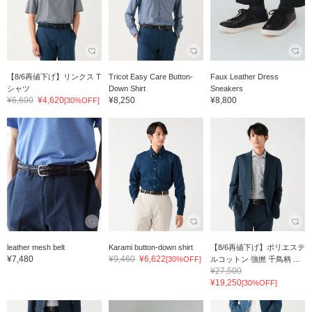
【8/6再値下げ】リンクス T
Tricot Easy Care Button-
Faux Leather Dress
シャツ
Down Shirt
Sneakers
¥6,600
¥4,620
¥8,250
¥8,800
[30%OFF]
leather mesh belt
Karami button-down shirt
【8/6再値下げ】ポリエステ
¥7,480
¥9,460
¥6,622
[30%OFF]
ルコットン 強撚 千鳥柄 ...
¥27,500
¥19,250
[30%OFF]