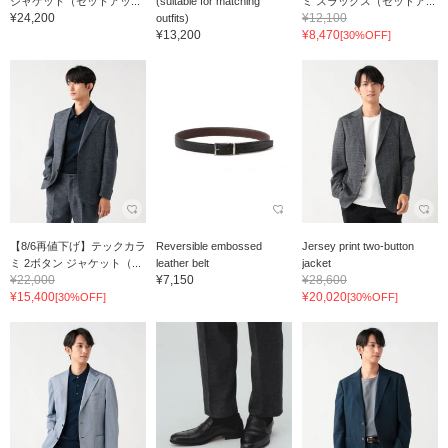
ジャケット（セットアッ...
(suitable for matching
ミ スラックス（セットア...
¥24,200
¥12,100
outfits)
¥13,200
¥8,470
[30%OFF]
【8/6再値下げ】テックカラ
Reversible embossed
Jersey print two-button
ミ 2ボタン ジャケット（...
leather belt
jacket
¥22,000
¥7,150
¥28,600
¥15,400
¥20,020
[30%OFF]
[30%OFF]