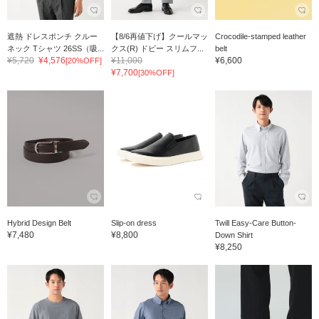
遮熱 ドレスポンチ クルー
【8/6再値下げ】クールマッ
Crocodile-stamped leather
ネック Tシャツ 26SS（吸...
クス(R) ドビー スリムフ...
belt
¥5,720
¥4,576
¥11,000
¥6,600
[20%OFF]
¥7,700
[30%OFF]
Hybrid Design Belt
Slip-on dress
Twill Easy-Care Button-
¥7,480
¥8,800
Down Shirt
¥8,250