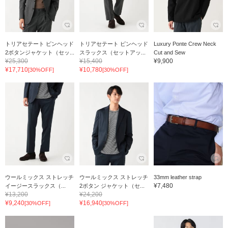
トリアセテート ピンヘッド
トリアセテート ピンヘッド
Luxury Ponte Crew Neck
2ボタンジャケット（セッ...
スラックス（セットアッ...
Cut and Sew
¥25,300
¥15,400
¥9,900
¥17,710
¥10,780
[30%OFF]
[30%OFF]
ウールミックス ストレッチ
ウールミックス ストレッチ
33mm leather strap
¥7,480
イージースラックス（...
2ボタン ジャケット（セ...
¥13,200
¥24,200
¥9,240
¥16,940
[30%OFF]
[30%OFF]