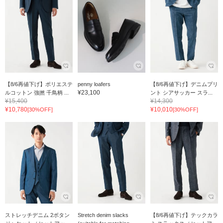
【8/6再値下げ】ポリエステ
penny loafers
【8/6再値下げ】デニムプリ
¥23,100
ルコットン 強撚 千鳥柄 ...
ント シアサッカー スラ...
¥15,400
¥14,300
¥10,780
¥10,010
[30%OFF]
[30%OFF]
ストレッチデニム 2ボタン
Stretch denim slacks
【8/6再値下げ】テックカラ