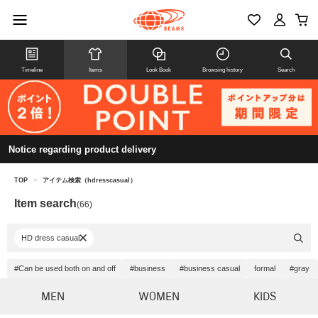
Timeline
Items
Look Book
Browsing history
Search
Notice regarding product delivery
TOP
>
アイテム検索（hdresscasual）
Item search
(66)
HD dress casual
#Can be used both on and off
#business
#business casual
formal
#gray
MEN
WOMEN
KIDS