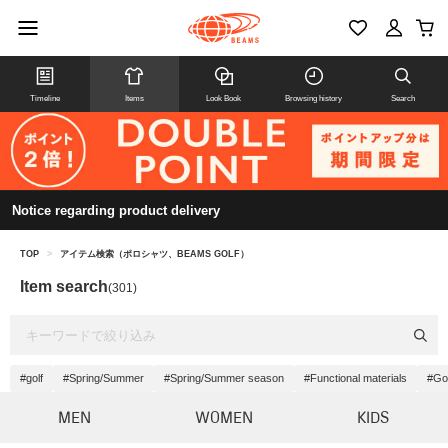
Timeline
Items
Look Book
Browsing history
Search
Notice regarding product delivery
TOP
>
アイテム検索（ポロシャツ、BEAMS GOLF）
Item search
(301)
#golf
#Spring/Summer
#Spring/Summer season
#Functional materials
#Go
MEN
WOMEN
KIDS