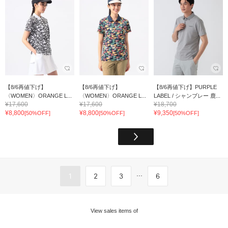
【8/6再値下げ】
【8/6再値下げ】
【8/6再値下げ】PURPLE
〈WOMEN〉ORANGE L...
〈WOMEN〉ORANGE L...
LABEL / シャンブレー 鹿...
¥17,600
¥17,600
¥18,700
¥8,800
¥8,800
¥9,350
[50%OFF]
[50%OFF]
[50%OFF]
...
1
2
3
6
View sales items of