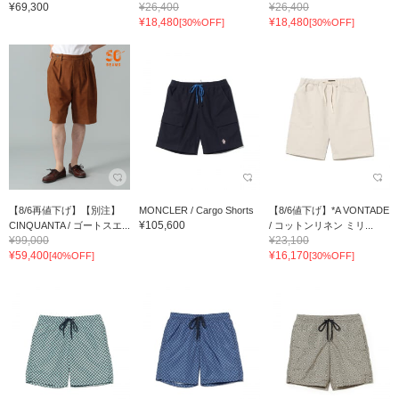
¥69,300
¥26,400
¥26,400
¥18,480
¥18,480
[30%OFF]
[30%OFF]
【8/6再値下げ】【別注】
MONCLER / Cargo Shorts
【8/6値下げ】*A VONTADE
¥105,600
CINQUANTA / ゴートスエ...
/ コットンリネン ミリ...
¥99,000
¥23,100
¥59,400
¥16,170
[40%OFF]
[30%OFF]