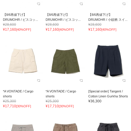
【8/6再値下げ】
【8/6再値下げ】
【8/6再値下げ】
DRUMOHR / ビスコッ...
DRUMOHR / ビスコッ...
DRUMOHR / 小紋柄 スイ...
¥28,600
¥28,600
¥28,600
¥17,160
¥17,160
¥17,160
[40%OFF]
[40%OFF]
[40%OFF]
*A VONTADE / Cargo
*A VONTADE / Cargo
[Special order] Tangent /
shorts
shorts
Cotton Linen Gurkha Shorts
¥25,300
¥25,300
¥36,300
¥17,710
¥17,710
[30%OFF]
[30%OFF]