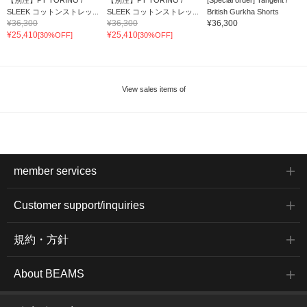
SLEEK コットンストレッ...
SLEEK コットンストレッ...
British Gurkha Shorts
¥36,300
¥36,300
¥36,300
¥25,410
¥25,410
[30%OFF]
[30%OFF]
View sales items of
member services
Customer support/inquiries
規約・方針
About BEAMS