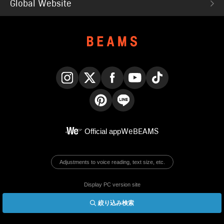
Global Website
Instagram
X
Facebook
YouTube
TikTok
Pinterest
LINE
Official app
WeBEAMS
Adjustments to voice reading, text size, etc.
Display PC version site
絞り込み検索
© BEAMS Co., Ltd.
English