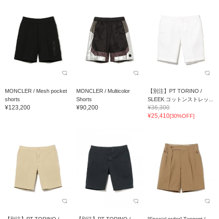
MONCLER / Mesh pocket
MONCLER / Multicolor
【別注】PT TORINO /
shorts
Shorts
SLEEK コットンストレッ...
¥123,200
¥90,200
¥36,300
¥25,410
[30%OFF]
【別注】PT TORINO /
【別注】PT TORINO /
[Special order] Tangent /