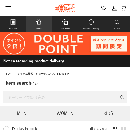
Timeline
Items
Look Book
Browsing history
Search
Notice regarding product delivery
TOP
>
アイテム検索（ショートパンツ、BEAMS F）
Item search
(42)
MEN
WOMEN
KIDS
Display In stock
display size