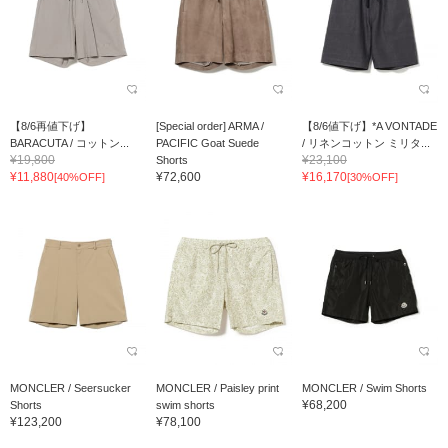
【8/6再値下げ】
[Special order] ARMA /
【8/6値下げ】*A VONTADE
BARACUTA / コットン...
PACIFIC Goat Suede
/ リネンコットン ミリタ...
¥19,800
¥23,100
Shorts
¥11,880
¥72,600
¥16,170
[40%OFF]
[30%OFF]
MONCLER / Seersucker
MONCLER / Paisley print
MONCLER / Swim Shorts
¥68,200
Shorts
swim shorts
¥123,200
¥78,100