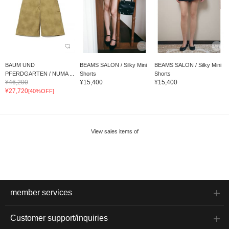
BAUM UND
BEAMS SALON / Silky Mini
BEAMS SALON / Silky Mini
PFERDGARTEN / NUMA ...
Shorts
Shorts
¥46,200
¥15,400
¥15,400
¥27,720
[40%OFF]
View sales items of
member services
Customer support/inquiries