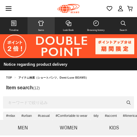
Timeline
Items
Look Book
Browsing history
Search
Notice regarding product delivery
TOP
>
アイテム検索（ショートパンツ、Demi-Luxe BEAMS）
Item search
(12)
#relax
#urban
#casual
#Comfortable to wear
tidy
#accent
#America
MEN
WOMEN
KIDS