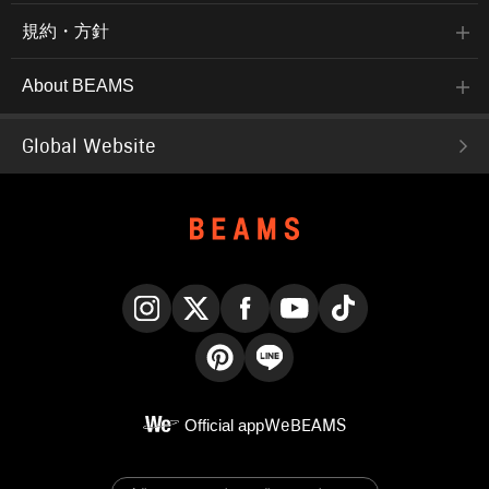
規約・方針
About BEAMS
Global Website
Instagram
X
Facebook
YouTube
TikTok
Pinterest
LINE
Official app
WeBEAMS