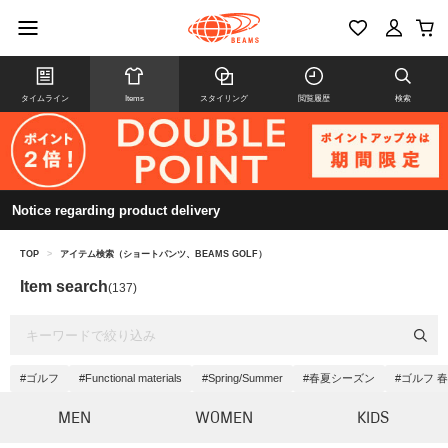
タイムライン
Items
スタイリング
閲覧履歴
検索
Notice regarding product delivery
TOP
>
アイテム検索（ショートパンツ、BEAMS GOLF）
Item search
(137)
#ゴルフ
#Functional materials
#Spring/Summer
#春夏シーズン
#ゴルフ 
MEN
WOMEN
KIDS