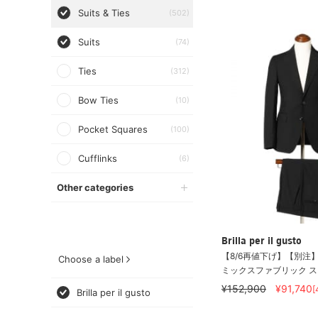
Suits & Ties
(502)
Suits
(74)
Ties
(312)
Bow Ties
(10)
Pocket Squares
(100)
Cufflinks
(6)
Other categories
Brilla per il gusto
【8/6再値下げ】【別注】TA
Choose a label
ミックスファブリック 
¥152,900
¥91,740
[
Brilla per il gusto