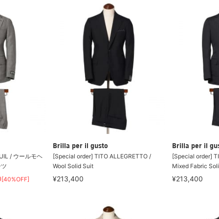
Brilla per il gusto
Brilla per il gu
IL / ウールモヘ
[Special order] TITO ALLEGRETTO /
[Special order]
ーツ
Wool Solid Suit
Mixed Fabric Soli
0
¥213,400
¥213,400
[40%OFF]