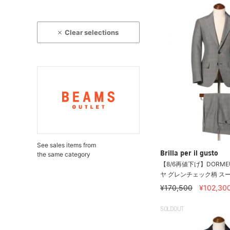
Clear selections
See sales items from
Brilla per il gusto
the same category
【8/6再値下げ】DORMEU
ヤ グレンチェック柄 ス
¥170,500
¥102,30
SOLDOUT