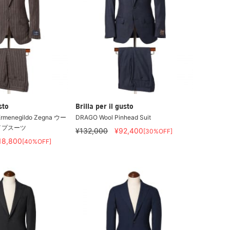
sto
Brilla per il gusto
enegildo Zegna ウー
DRAGO Wool Pinhead Suit
イプスーツ
¥132,000
¥92,400
[30%OFF]
18,800
[40%OFF]