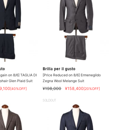
sto
Brilla per il gusto
gain on 8/6] TAGLIA DI
[Price Reduced on 8/6] Ermenegildo
air Glen Plaid Suit
Zegna Wool Melange Suit
9,100
¥198,000
¥158,400
[40%OFF]
[20%OFF]
SOLDOUT