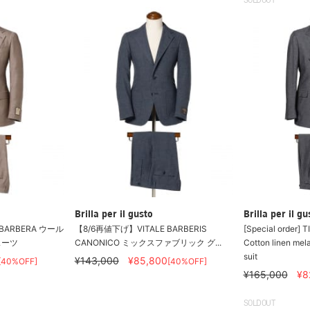
SOLDOUT
Brilla per il gusto
Brilla per il gu
BARBERA ウール
【8/6再値下げ】VITALE BARBERIS
[Special order]
スーツ
CANONICO ミックスファブリック グ...
Cotton linen mel
suit
¥143,000
¥85,800
[40%OFF]
[40%OFF]
¥165,000
¥8
SOLDOUT