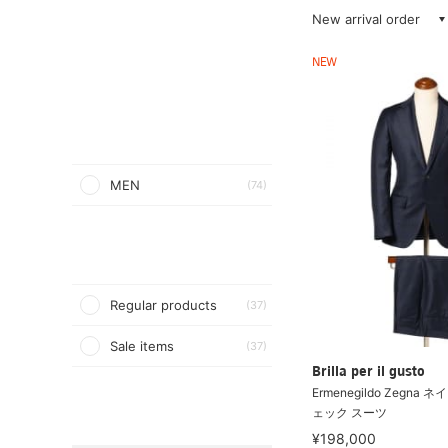
New arrival order
NEW
MEN
(74)
Regular products
(37)
Sale items
(37)
Brilla per il gusto
Ermenegildo Zegn
ェック スーツ
¥198,000