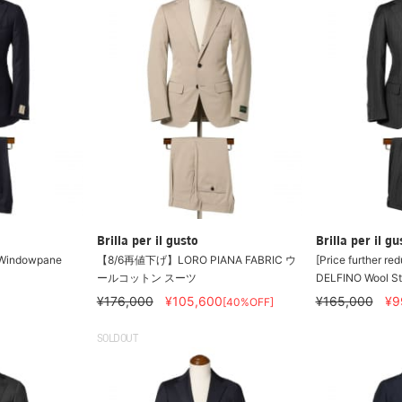
Brilla per il gusto
Brilla per il gu
Windowpane
【8/6再値下げ】LORO PIANA FABRIC ウ
[Price further re
ールコットン スーツ
DELFINO Wool Str
¥176,000
¥105,600
¥165,000
¥9
[40%OFF]
SOLDOUT