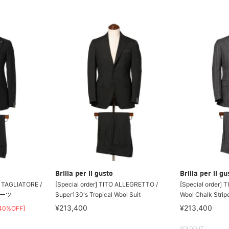
Brilla per il gusto
Brilla per il gu
GLIATORE /
[Special order] TITO ALLEGRETTO /
[Special order]
スーツ
Super130's Tropical Wool Suit
Wool Chalk Stripe
¥213,400
¥213,400
40%OFF]