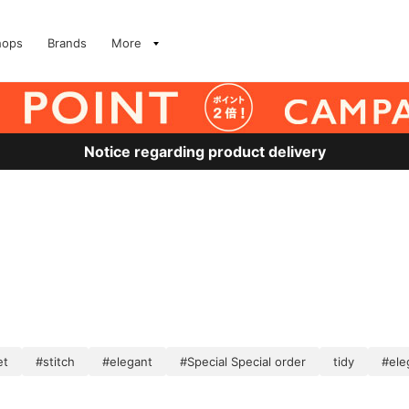
hops
Brands
More
Notice regarding product delivery
et
#stitch
#elegant
#Special Special order
tidy
#ele