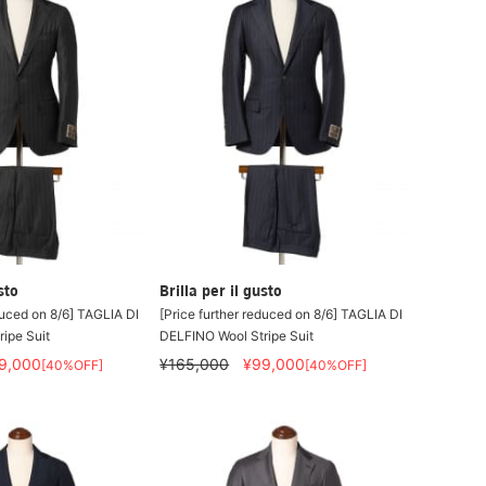
sto
Brilla per il gusto
duced on 8/6] TAGLIA DI
[Price further reduced on 8/6] TAGLIA DI
ipe Suit
DELFINO Wool Stripe Suit
9,000
¥165,000
¥99,000
[40%OFF]
[40%OFF]