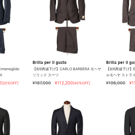
Brilla per il gusto
Brilla per il gu
Ermenegildo
【8/6再値下げ】CARLO BARBERA モヘヤ
【8/6再値下げ】Erm
it
ソリッド スーツ
ルモヘヤ ストラ
0
¥187,000
¥112,200
¥198,000
¥1
[20%OFF]
[40%OFF]