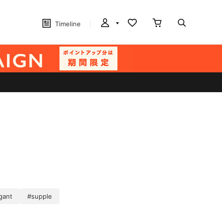
Timeline
gant
#supple