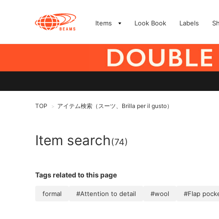
Items
Look Book
Labels
S
TOP
アイテム検索（スーツ、Brilla per il gusto）
>
Item search
(74)
Tags related to this page
formal
#Attention to detail
#wool
#Flap pock