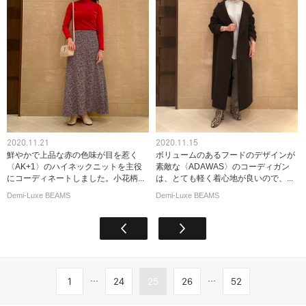
2020.11.21
2020.11.15
鮮やかで上品な赤の色味が目を惹く
ボリュームのあるフードのデザインが
〈AK+1〉のハイネックニットを主役
素敵な〈ADAWAS〉のコーディガン
にコーディネートしました。小花柄...
は、とても軽く着心地が良いので、...
Demi-Luxe BEAMS
Demi-Luxe BEAMS
...
...
1
24
25
26
52