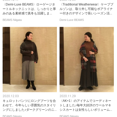
〈Demi-Luxe BEAMS〉ローゲージタ
〈Traditional Weatherwear〉ケープブ
ートルネックニットは、しっかりと厚
ルゾンは、取り外し可能なボアライナ
みのある素材感で真冬も活躍しま...
ー付きのデザインで長いシーズン活...
BEAMS Niigata
Demi-Luxe BEAMS
2020.12.03
2020.11.29
キュロットパンツにロングブーツを合
〈AK+1〉のアイテムでコーディネー
わせて、今年らしい雰囲気のスタイリ
トしました♪毎年大好評のウールマキ
ングにしました♪ダークグリーンのニ...
シスカートは女性らしいボリューム...
BEAMS Niigata
BEAMS Niigata