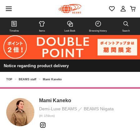
Timeline
Items
Look Book
Browsing history
Search
Notice regarding product delivery
TOP
>
BEAMS staff
>
Mami Kaneko
Mami Kaneko
Demi-Luxe BEAMS
BEAMS Niigata
(H: 159cm)