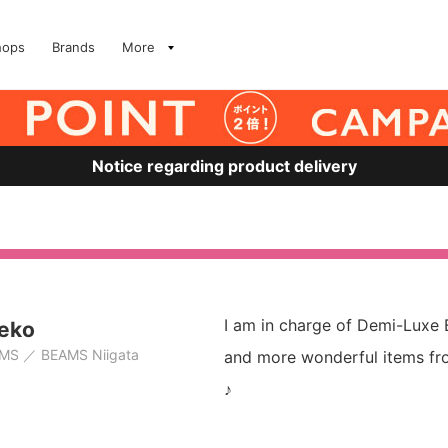
hops
Brands
More
Notice regarding product delivery
I am in charge of Demi-Luxe 
eko
AMS
BEAMS Niigata
and more wonderful items f
♪