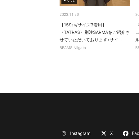
0:52
2023.11.26
2
【159㎝/サイズ3着用】
〈TATRAS〉別注SARMAをご紹介さ
せていただいております♪サイ...
ル
BEAMS Niigata
B
Instagram
X
Fa