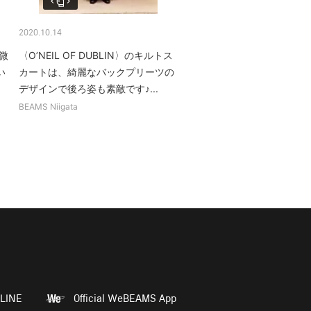
2020.10.14
微
〈O’NEIL OF DUBLIN〉のキルトス
い
カートは、綺麗なバックプリーツの
デザインで後ろ姿も素敵です♪...
BEAMS Niigata
LINE
Official WeBEAMS App