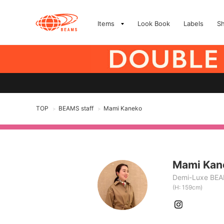
Items
Look Book
Labels
S
TOP
BEAMS staff
Mami Kaneko
>
>
Mami Kan
Demi-Luxe BE
(H: 159cm)