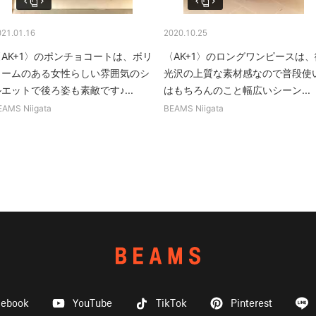
021.01.16
2020.10.25
〈AK+1〉のポンチョコートは、ボリ
〈AK+1〉のロングワンピースは、
ュームのある女性らしい雰囲気のシ
光沢の上質な素材感なので普段使
エットで後ろ姿も素敵です♪...
はもちろんのこと幅広いシーン...
EAMS Niigata
BEAMS Niigata
cebook
YouTube
TikTok
Pinterest