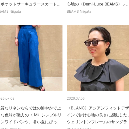
ドポケットサーキュラースカート...
心地の〈Demi-Luxe BEAMS〉レ..
EAMS Niigata
BEAMS Niigata
026.07.08
2026.07.06
上質なリネンならではの鮮やかで上
〈BLANC〉アジアンフィットデザ
品な色味が魅力の〈.M〉シンプルリ
インで掛け心地の良さに感動した
ネンワイドパンツ。暑い夏にぴっ...
ウェリントンフレームのサングラ..