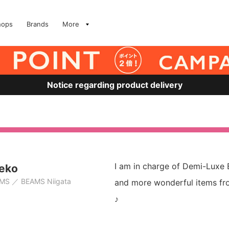
hops
Brands
More
Notice regarding product delivery
I am in charge of Demi-Luxe 
eko
AMS
BEAMS Niigata
and more wonderful items f
♪