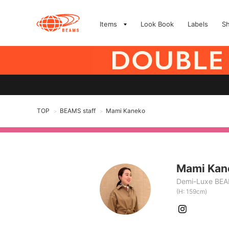
Items
Look Book
Labels
S
TOP
BEAMS staff
Mami Kaneko
>
>
Mami Kan
Demi-Luxe BE
(H: 159cm)