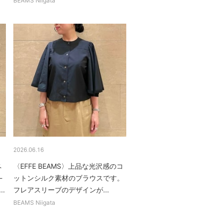
BEAMS Niigata
2026.06.16
ペ
〈EFFE BEAMS〉上品な光沢感のコ
-
ットンシルク素材のブラウスです。
.
フレアスリーブのデザインが...
BEAMS Niigata