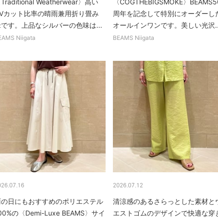
Traditional Weatherwear〉高い
〈COGTHEBIGSMOKE〉BEAMS5
UVカット比率の晴雨兼用折り畳み
周年を記念して特別にオーダーし
傘です。上品なシルバーの色味は...
オールインワンです。美しい光沢..
EAMS Niigata
BEAMS Niigata
026.07.16
2026.07.12
雨の日にもおすすめのポリエステル
清涼感のあるさらっとした素材と
00%の〈Demi-Luxe BEAMS〉サイ
エストゴムのデザインで快適な穿