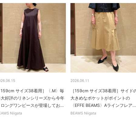
026.06.15
2026.06.11
159cm サイズ38着用］〈.M〉毎
［159cm サイズ38着用］サイド
年大好評のリネンシリーズから今年
大きめなポケットがポイントの
もロングワンピースが登場してお...
〈EFFE BEAMS〉Aラインフレア...
EAMS Niigata
BEAMS Niigata