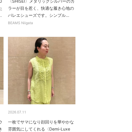
0
〈SHISEI〉メタリックシルバーのカ
た
ラーが目を惹く、快適な履き心地の
.
バレエシューズです。シンプル...
BEAMS Niigata
2026.07.11
ウ
一枚でサマになり顔回りを華やかな
き
雰囲気にしてくれる〈Demi-Luxe