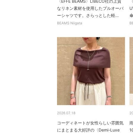
〈EFFE BEAMS〉LIBECO社の上質
〈
なリネン素材を使用したプルオーバ
ーシャツです。さらっとした軽...
BEAMS Niigata
B
2026.07.18
2
コーディネートが女性らしい雰囲気
にまとまる大好評の〈Demi-Luxe
1