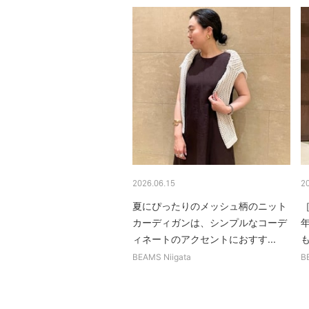
2026.06.15
2
夏にぴったりのメッシュ柄のニット
［
カーディガンは、シンプルなコーデ
ィネートのアクセントにおすす...
BEAMS Niigata
B